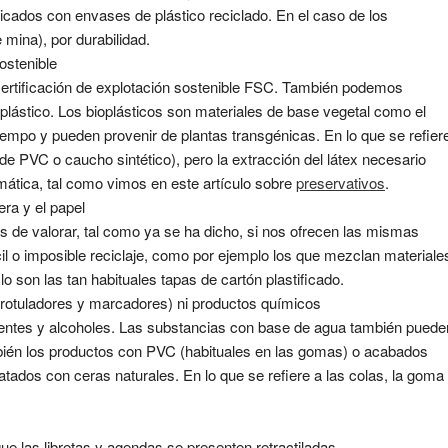
ricados con envases de plástico reciclado. En el caso de los
 mina), por durabilidad.
ostenible
certificación de explotación sostenible FSC. También podemos
plástico. Los bioplásticos son materiales de base vegetal como el
tiempo y pueden provenir de plantas transgénicas. En lo que se refier
de PVC o caucho sintético), pero la extracción del látex necesario
emática, tal como vimos en este artículo sobre
preservativos
.
ra y el papel
 de valorar, tal como ya se ha dicho, si nos ofrecen las mismas
cil o imposible reciclaje, como por ejemplo los que mezclan materiale
o son las tan habituales tapas de cartón plastificado.
rotuladores y marcadores) ni productos químicos
ventes y alcoholes. Las substancias con base de agua también puede
ién los productos con PVC (habituales en las gomas) o acabados
tados con ceras naturales. En lo que se refiere a las colas, la goma
ue las libretas y agendas se presenten retractiladas.