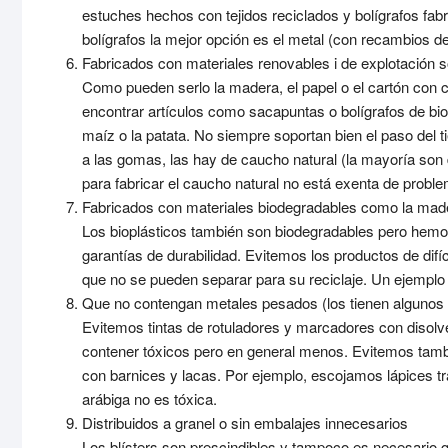
estuches hechos con tejidos reciclados y bolígrafos fab
bolígrafos la mejor opción es el metal (con recambios de
Fabricados con materiales renovables i de explotación s
Como pueden serlo la madera, el papel o el cartón con 
encontrar artículos como sacapuntas o bolígrafos de bio
maíz o la patata. No siempre soportan bien el paso del 
a las gomas, las hay de caucho natural (la mayoría son 
para fabricar el caucho natural no está exenta de probl
Fabricados con materiales biodegradables como la made
Los bioplásticos también son biodegradables pero hemos
garantías de durabilidad. Evitemos los productos de difí
que no se pueden separar para su reciclaje. Un ejemplo l
Que no contengan metales pesados (los tienen algunos 
Evitemos tintas de rotuladores y marcadores con disol
contener tóxicos pero en general menos. Evitemos tamb
con barnices y lacas. Por ejemplo, escojamos lápices tra
arábiga no es tóxica.
Distribuidos a granel o sin embalajes innecesarios
Los blísters son prescindibles y tampoco es necesario q