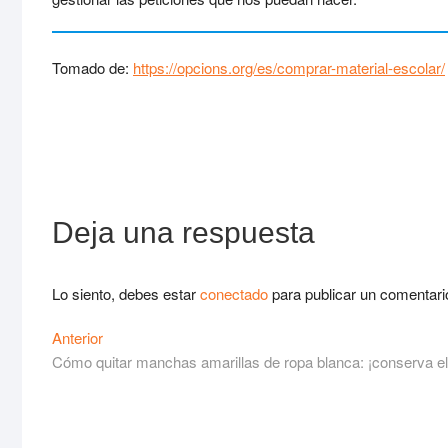
Tomado de:
https://opcions.org/es/comprar-material-escolar/
Deja una respuesta
Lo siento, debes estar
conectado
para publicar un comentari
Navegación
Entrada
Anterior
anterior:
Cómo quitar manchas amarillas de ropa blanca: ¡conserva el 
de
entradas