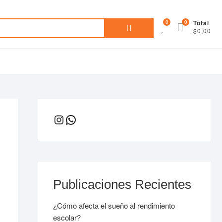
Inicio
Tienda
Nosotros
Lista
Search
0
0
Total
Virtual
de
$0,00
for:
deseos
Instagram
WhatsApp
Publicaciones Recientes
¿Cómo afecta el sueño al rendimiento
escolar?