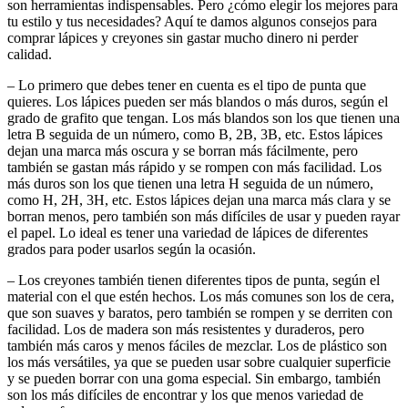
son herramientas indispensables. Pero ¿cómo elegir los mejores para
tu estilo y tus necesidades? Aquí te damos algunos consejos para
comprar lápices y creyones sin gastar mucho dinero ni perder
calidad.
– Lo primero que debes tener en cuenta es el tipo de punta que
quieres. Los lápices pueden ser más blandos o más duros, según el
grado de grafito que tengan. Los más blandos son los que tienen una
letra B seguida de un número, como B, 2B, 3B, etc. Estos lápices
dejan una marca más oscura y se borran más fácilmente, pero
también se gastan más rápido y se rompen con más facilidad. Los
más duros son los que tienen una letra H seguida de un número,
como H, 2H, 3H, etc. Estos lápices dejan una marca más clara y se
borran menos, pero también son más difíciles de usar y pueden rayar
el papel. Lo ideal es tener una variedad de lápices de diferentes
grados para poder usarlos según la ocasión.
– Los creyones también tienen diferentes tipos de punta, según el
material con el que estén hechos. Los más comunes son los de cera,
que son suaves y baratos, pero también se rompen y se derriten con
facilidad. Los de madera son más resistentes y duraderos, pero
también más caros y menos fáciles de mezclar. Los de plástico son
los más versátiles, ya que se pueden usar sobre cualquier superficie
y se pueden borrar con una goma especial. Sin embargo, también
son los más difíciles de encontrar y los que menos variedad de