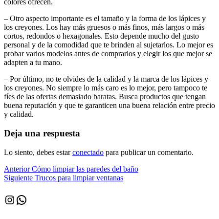
colores ofrecen.
– Otro aspecto importante es el tamaño y la forma de los lápices y
los creyones. Los hay más gruesos o más finos, más largos o más
cortos, redondos o hexagonales. Esto depende mucho del gusto
personal y de la comodidad que te brinden al sujetarlos. Lo mejor es
probar varios modelos antes de comprarlos y elegir los que mejor se
adapten a tu mano.
– Por último, no te olvides de la calidad y la marca de los lápices y
los creyones. No siempre lo más caro es lo mejor, pero tampoco te
fíes de las ofertas demasiado baratas. Busca productos que tengan
buena reputación y que te garanticen una buena relación entre precio
y calidad.
Deja una respuesta
Lo siento, debes estar
conectado
para publicar un comentario.
Navegación
Entrada
Anterior
Cómo limpiar las paredes del baño
anterior:
Siguiente
Siguiente
Trucos para limpiar ventanas
de
entrada:
entradas
Instagram
WhatsApp