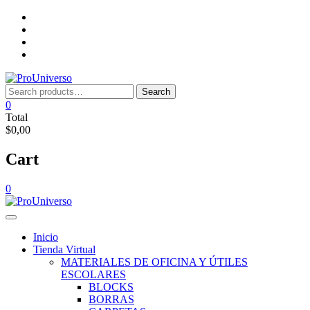
Saltar
Inicio
al
Tienda
contenido
Virtual
Nosotros
Lista
de
deseos
Search
Search
for:
0
Total
$0,00
Cart
0
Inicio
Tienda Virtual
MATERIALES DE OFICINA Y ÚTILES
ESCOLARES
BLOCKS
BORRAS