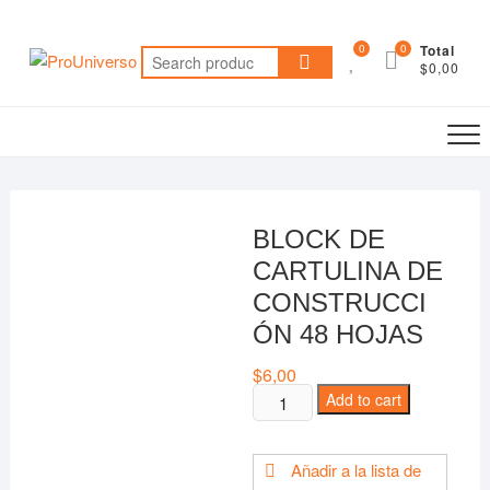
Saltar
al
0
0
Total
Search
contenido
$0,00
for:
BLOCK DE
CARTULINA DE
CONSTRUCCI
ÓN 48 HOJAS
$
6,00
BLOCK
Add to cart
DE
CARTULINA
Añadir a la lista de
DE