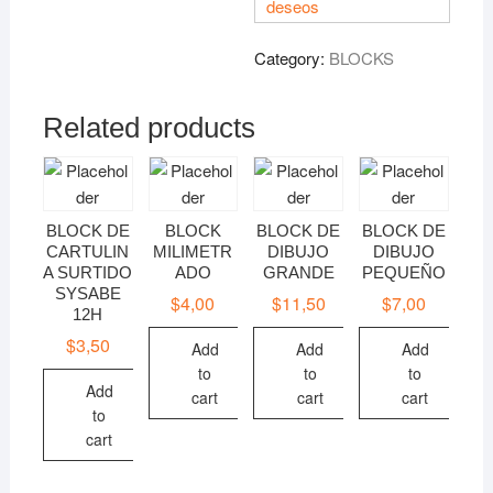
deseos
CONSTRUCCIÓN
48
Category:
BLOCKS
HOJAS
quantity
Related products
BLOCK DE
BLOCK
BLOCK DE
BLOCK DE
CARTULIN
MILIMETR
DIBUJO
DIBUJO
A SURTIDO
ADO
GRANDE
PEQUEÑO
SYSABE
$
4,00
$
11,50
$
7,00
12H
$
3,50
Add
Add
Add
to
to
to
Add
cart
cart
cart
to
cart