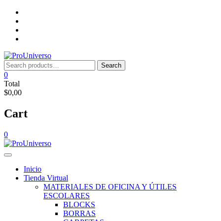
Saltar
Inicio
al
Tienda
contenido
Virtual
Nosotros
Lista
de
deseos
Search
Search
for:
0
Total
$0,00
Cart
0
Inicio
Tienda Virtual
MATERIALES DE OFICINA Y ÚTILES
ESCOLARES
BLOCKS
BORRAS