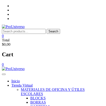
Saltar
Inicio
al
Tienda
contenido
Virtual
Nosotros
Lista
de
deseos
Search
Search
for:
0
Total
$0,00
Cart
0
Inicio
Tienda Virtual
MATERIALES DE OFICINA Y ÚTILES
ESCOLARES
BLOCKS
BORRAS