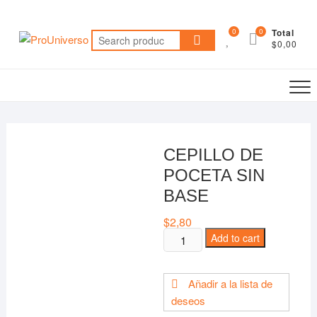
Saltar
al
0
0
Total
Search
contenido
$0,00
for:
CEPILLO DE
POCETA SIN
BASE
$
2,80
CEPILLO
Add to cart
DE
POCETA
Añadir a la lista de
SIN
deseos
BASE