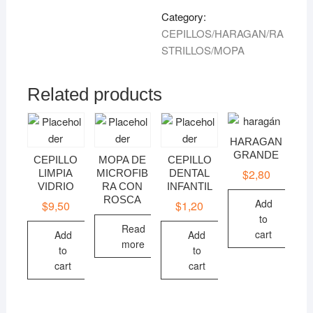
quantity
Category:
CEPILLOS/HARAGAN/RA
STRILLOS/MOPA
Related products
HARAGAN
GRANDE
CEPILLO
MOPA DE
CEPILLO
$
2,80
LIMPIA
MICROFIB
DENTAL
VIDRIO
RA CON
INFANTIL
ROSCA
Add
$
9,50
$
1,20
to
Read
cart
Add
Add
more
to
to
cart
cart