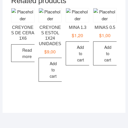
Related products
CREYONE
CREYONE
MINA 1.3
MINAS 0.5
S DE CERA
S ESTOL
$
1,20
$
1,00
1X6
1X24
UNIDADES
Add
Add
Read
$
9,00
to
to
more
cart
cart
Add
to
cart