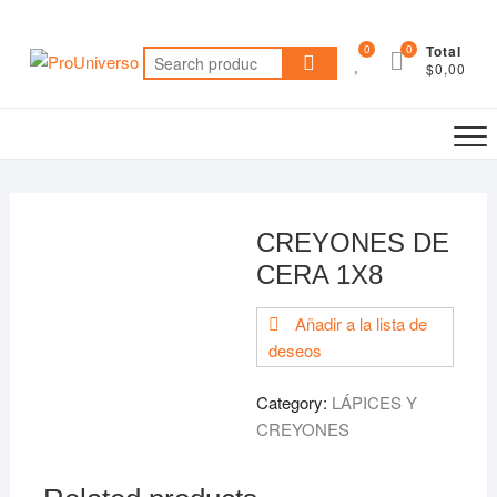
Saltar
al
0
0
Total
Search
contenido
$0,00
for:
CREYONES DE
CERA 1X8
Añadir a la lista de
deseos
Category:
LÁPICES Y
CREYONES