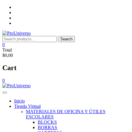
Saltar
Inicio
al
Tienda
contenido
Virtual
Nosotros
Lista
de
deseos
Search
Search
for:
0
Total
$0,00
Cart
0
Inicio
Tienda Virtual
MATERIALES DE OFICINA Y ÚTILES
ESCOLARES
BLOCKS
BORRAS