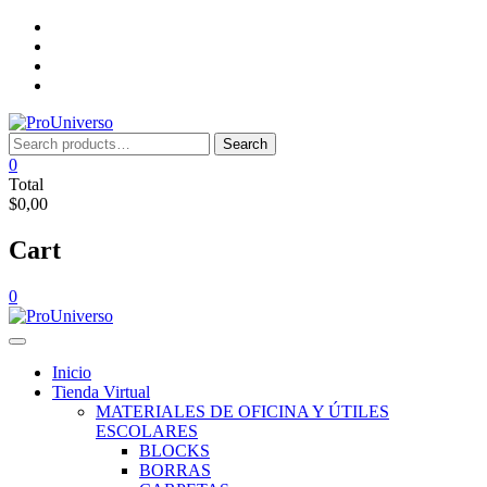
Saltar
Inicio
al
Tienda
contenido
Virtual
Nosotros
Lista
de
deseos
Search
Search
for:
0
Total
$0,00
Cart
0
Inicio
Tienda Virtual
MATERIALES DE OFICINA Y ÚTILES
ESCOLARES
BLOCKS
BORRAS