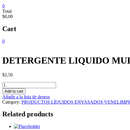
0
Total
$0,00
Cart
0
DETERGENTE LIQUIDO MUL
$
2,50
DETERGENTE
LIQUIDO
Add to cart
MULTIUSO
Añadir a la lista de deseos
1
Category:
PRODUCTOS LÍQUIDOS ENVASADOS VENELIMP
LTRS
quantity
Related products