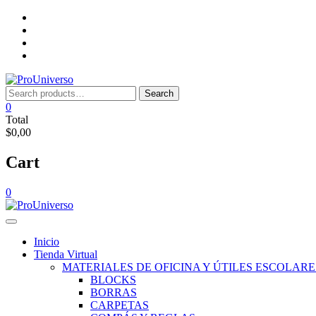
Saltar
Inicio
al
Tienda
contenido
Virtual
Nosotros
Lista
de
deseos
Search
Search
for:
0
Total
$0,00
Cart
0
Inicio
Tienda Virtual
MATERIALES DE OFICINA Y ÚTILES ESCOLARE
BLOCKS
BORRAS
CARPETAS