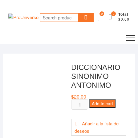
Saltar
al
0
0
Total
Search
contenido
$0,00
for:
DICCIONARIO
SINONIMO-
ANTONIMO
$
20,00
DICCIONARIO
Add to cart
SINONIMO-
ANTONIMO
Añadir a la lista de
quantity
deseos