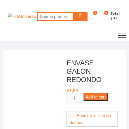
Saltar
al
0
0
Total
Search
contenido
$0,00
for:
ENVASE
GALÓN
REDONDO
$
1,60
ENVASE
Add to cart
GALÓN
REDONDO
Añadir a la lista de
quantity
deseos