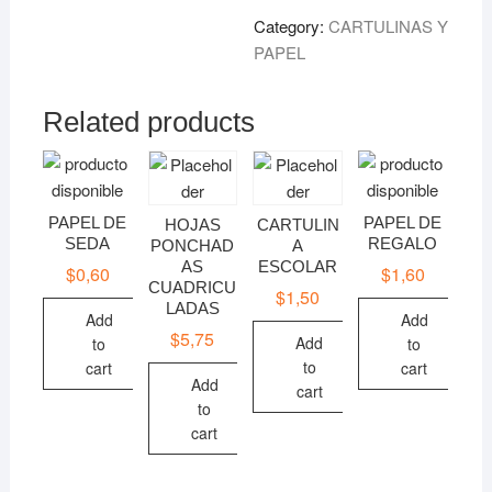
Category:
CARTULINAS Y
PAPEL
Related products
PAPEL DE
PAPEL DE
HOJAS
CARTULIN
SEDA
REGALO
PONCHAD
A
AS
ESCOLAR
$
0,60
$
1,60
CUADRICU
$
1,50
LADAS
Add
Add
$
5,75
Add
to
to
to
cart
cart
Add
cart
to
cart