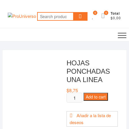
Saltar
al
0
0
Total
Search
contenido
$0,00
for:
HOJAS
PONCHADAS
UNA LINEA
$
8,75
HOJAS
Add to cart
PONCHADAS
UNA
Añadir a la lista de
LINEA
deseos
quantity