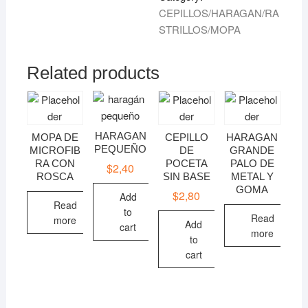
CEPILLOS/HARAGAN/RA
STRILLOS/MOPA
Related products
HARAGAN
MOPA DE
CEPILLO
HARAGAN
PEQUEÑO
MICROFIB
DE
GRANDE
RA CON
POCETA
PALO DE
$
2,40
ROSCA
SIN BASE
METAL Y
GOMA
$
2,80
Add
Read
to
Read
more
Add
cart
more
to
cart