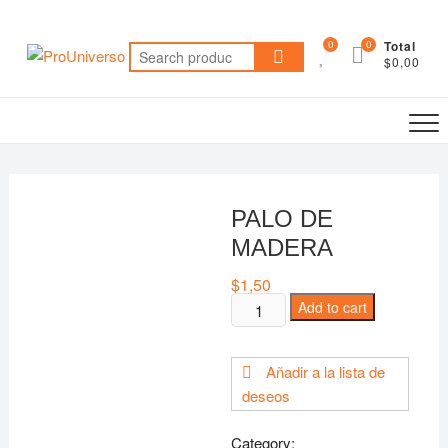
Saltar
al
0
0
Total
Search
contenido
$0,00
for:
PALO DE
MADERA
$
1,50
PALO
Add to cart
DE
MADERA
Añadir a la lista de
quantity
deseos
Category: