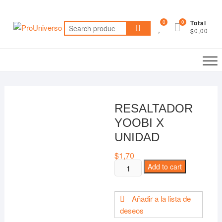
Saltar
al
0
0
Total
Search
contenido
$0,00
for:
RESALTADOR
YOOBI X
UNIDAD
$
1,70
RESALTADOR
Add to cart
YOOBI
X
Añadir a la lista de
UNIDAD
deseos
quantity