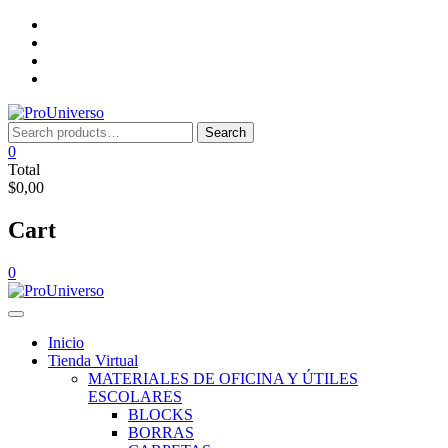
Saltar
Inicio
al
Tienda
contenido
Virtual
Nosotros
Lista
de
deseos
Search
Search
for:
0
Total
$0,00
Cart
0
Inicio
Tienda Virtual
MATERIALES DE OFICINA Y ÚTILES
ESCOLARES
BLOCKS
BORRAS