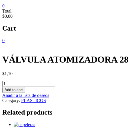
0
Total
$0,00
Cart
0
VÁLVULA ATOMIZADORA 28
$
1,10
VÁLVULA
ATOMIZADORA
Add to cart
28/400
Añadir a la lista de deseos
quantity
Category:
PLÁSTICOS
Related products