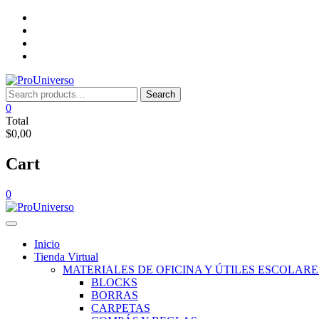
Saltar
Inicio
al
Tienda
contenido
Virtual
Nosotros
Lista
de
deseos
Search
Search
for:
0
Total
$0,00
Cart
0
Inicio
Tienda Virtual
MATERIALES DE OFICINA Y ÚTILES ESCOLARE
BLOCKS
BORRAS
CARPETAS