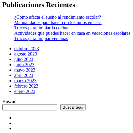
Publicaciones Recientes
¿Cómo afecta el sueño al rendimiento escolar?
Manualidades para hacer con los niños en casa
Trucos para limpiar la cocina
Actividades que puedes hacer en casa en vacaciones escolares
Trucos para limpiar ventanas
octubre 2023
agosto 2023
julio 2023
junio 2023
mayo 2023
abril 2023
marzo 2023
febrero 2023
enero 2023
Buscar
Buscar aquí
Inicio
Tienda
Virtual
Nosotros