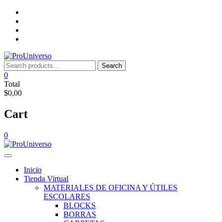
Saltar
Inicio
al
Tienda
contenido
Virtual
Nosotros
Lista
de
deseos
Search
Search
for:
0
Total
$0,00
Cart
0
Inicio
Tienda Virtual
MATERIALES DE OFICINA Y ÚTILES
ESCOLARES
BLOCKS
BORRAS