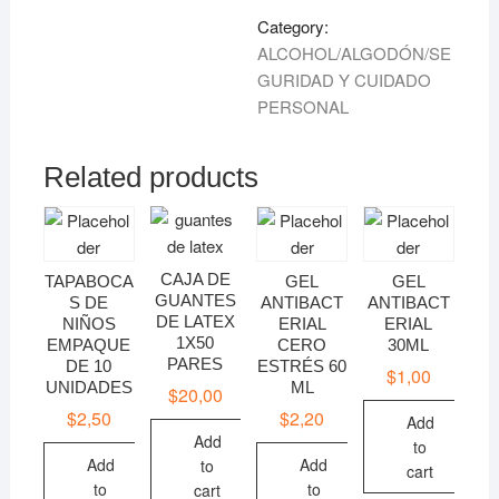
quantity
Category:
ALCOHOL/ALGODÓN/SE
GURIDAD Y CUIDADO
PERSONAL
Related products
CAJA DE
TAPABOCA
GEL
GEL
GUANTES
S DE
ANTIBACT
ANTIBACT
DE LATEX
NIÑOS
ERIAL
ERIAL
1X50
EMPAQUE
CERO
30ML
PARES
DE 10
ESTRÉS 60
$
1,00
UNIDADES
ML
$
20,00
$
2,50
$
2,20
Add
Add
to
Add
Add
to
cart
to
to
cart