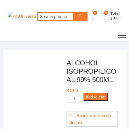
Saltar
al
0
0
Total
Search
contenido
$0,00
for:
ALCOHOL
ISOPROPILICO
AL 99% 500ML
$
4,50
ALCOHOL
Add to cart
ISOPROPILICO
AL
Añadir a la lista de
99%
deseos
500ML