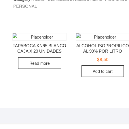
10
PERSONAL
UNIDADES
quantity
TAPABOCA KN95 BLANCO
ALCOHOL ISOPROPILIC
CAJA X 20 UNIDADES
AL 99% POR LITRO
$
8,50
Read more
Add to cart