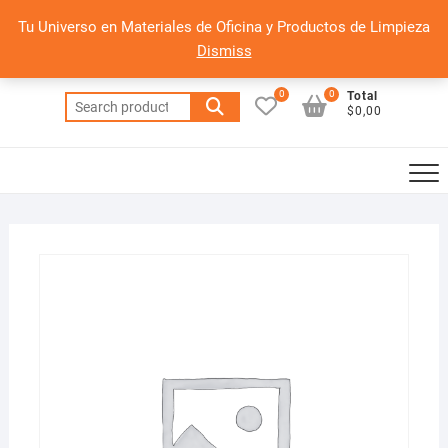
Saltar
Tu Universo en Materiales de Oficina y Productos de Limpieza
al
Dismiss
contenido
0
0
Total
Search
$0,00
for: