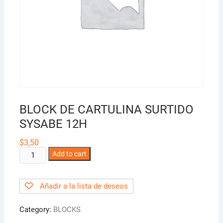
BLOCK DE CARTULINA SURTIDO
SYSABE 12H
$
3,50
BLOCK
Add to cart
DE
CARTULINA
Añadir a la lista de deseos
SURTIDO
SYSABE
Category:
BLOCKS
12H