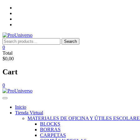
Saltar
Inicio
al
Tienda
contenido
Virtual
Nosotros
Lista
de
deseos
Search
Search
for:
0
Total
$0,00
Cart
0
Inicio
Tienda Virtual
MATERIALES DE OFICINA Y ÚTILES ESCOLARE
BLOCKS
BORRAS
CARPETAS