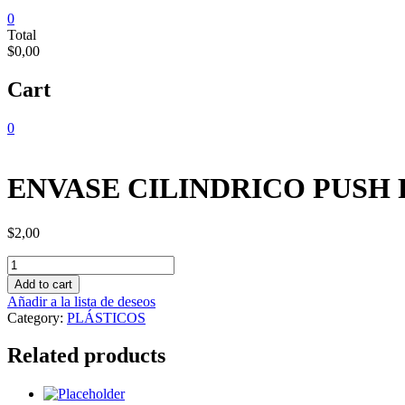
0
Total
$0,00
Cart
0
ENVASE CILINDRICO PUSH 
$
2,00
ENVASE
CILINDRICO
Add to cart
PUSH
Añadir a la lista de deseos
PULL
Category:
PLÁSTICOS
400
ML
Related products
quantity