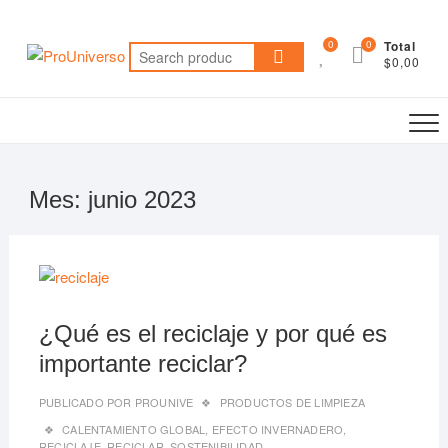
Saltar
al
0
0
Total
Search
contenido
$0,00
for:
Mes:
junio 2023
29/06
¿Qué es el reciclaje y por qué es
importante reciclar?
PUBLICADO POR
PROUNIVE
PRODUCTOS DE LIMPIEZA
CALENTAMIENTO GLOBAL
,
EFECTO INVERNADERO
,
RECICLAJE
,
RECICLAR
,
SOSTENIBILIDAD