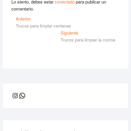
Lo siento, debes estar
conectado
para publicar un
comentario.
Navegación
Entrada
Anterior
anterior:
Trucos para limpiar ventanas
de
Siguiente
Siguiente
entradas
entrada:
Trucos para limpiar la cocina
Instagram
WhatsApp