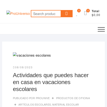
Saltar
al
0
0
Total
Search
contenido
$0,00
for:
08/08/2023
Actividades que puedes hacer
en casa en vacaciones
escolares
PUBLICADO POR
PROUNIVE
PRODUCTOS DE OFICINA
ARTÍCULOS ESCOLARES
,
MATERIAL ESCOLAR