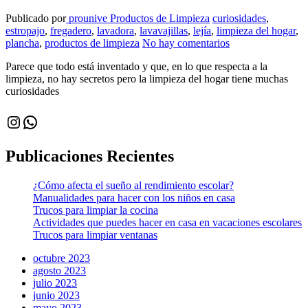
Publicado por
prounive
Productos de Limpieza
curiosidades
,
estropajo
,
fregadero
,
lavadora
,
lavavajillas
,
lejía
,
limpieza del hogar
,
plancha
,
productos de limpieza
No hay comentarios
Parece que todo está inventado y que, en lo que respecta a la
limpieza, no hay secretos pero la limpieza del hogar tiene muchas
curiosidades
Instagram
WhatsApp
Publicaciones Recientes
¿Cómo afecta el sueño al rendimiento escolar?
Manualidades para hacer con los niños en casa
Trucos para limpiar la cocina
Actividades que puedes hacer en casa en vacaciones escolares
Trucos para limpiar ventanas
octubre 2023
agosto 2023
julio 2023
junio 2023
mayo 2023