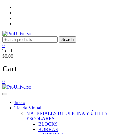
Saltar
Inicio
al
Tienda
contenido
Virtual
Nosotros
Lista
de
deseos
Search
Search
for:
0
Total
$0,00
Cart
0
Inicio
Tienda Virtual
MATERIALES DE OFICINA Y ÚTILES
ESCOLARES
BLOCKS
BORRAS