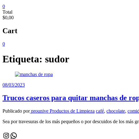
0
Total
$0,00
Cart
0
Etiqueta:
sudor
08/03/2023
Trucos caseros para quitar manchas de ro
Publicado por
prounive
Productos de Limpieza
café
,
chocolate
,
comi
Sea por travesuras de los más pequeños o por descuidos de los más g
Instagram
WhatsApp