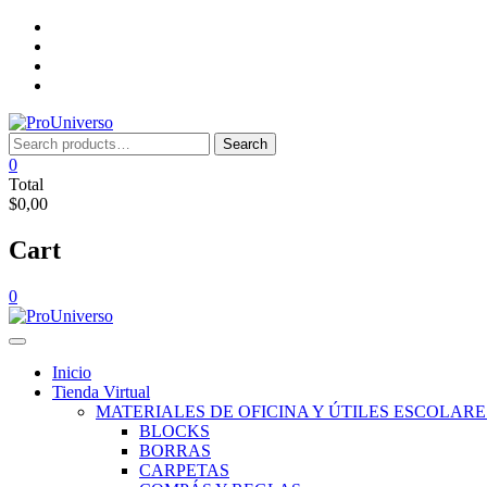
Saltar
Inicio
al
Tienda
contenido
Virtual
Nosotros
Lista
de
deseos
Search
Search
for:
0
Total
$0,00
Cart
0
Inicio
Tienda Virtual
MATERIALES DE OFICINA Y ÚTILES ESCOLARE
BLOCKS
BORRAS
CARPETAS