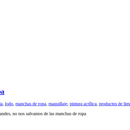
pa
da
,
lodo
,
manchas de ropa
,
maquillaje
,
pintura acrílica
,
productos de lim
randes, no nos salvamos de las manchas de ropa