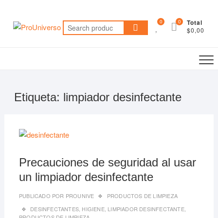
Saltar
al
0
0
Total
Search
contenido
$0,00
for:
Etiqueta:
limpiador desinfectante
11/04
Precauciones de seguridad al usar
un limpiador desinfectante
PUBLICADO POR
PROUNIVE
PRODUCTOS DE LIMPIEZA
DESINFECTANTES
,
HIGIENE
,
LIMPIADOR DESINFECTANTE
,
PRODUCTOS DE LIMPIEZA